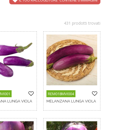
431 prodotti trovati
VI001
REM018MVI004
NA LUNGA VIOLA
MELANZANA LUNGA VIOLA