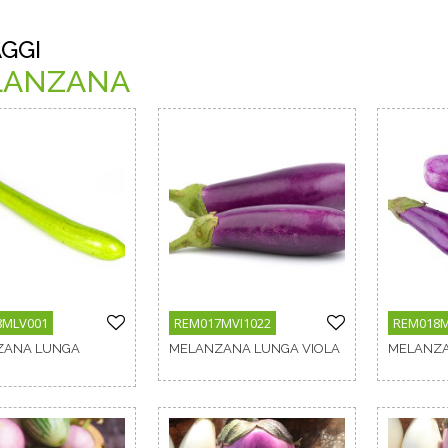
GGI
LANZANA
8MLV001
REM017MVI1022
REM018M
ZANA LUNGA
MELANZANA LUNGA VIOLA
MELANZA