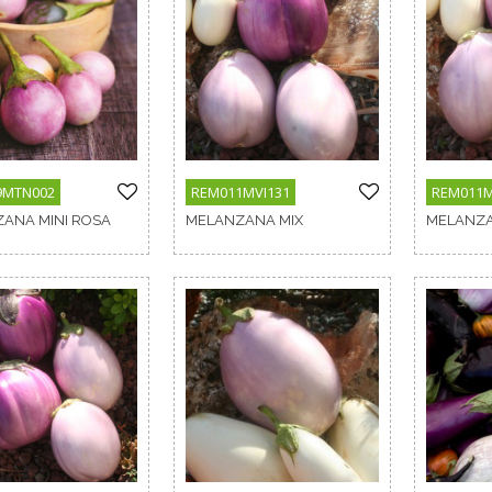
9MTN002
REM011MVI131
REM011M
ANA MINI ROSA
MELANZANA MIX
MELANZA