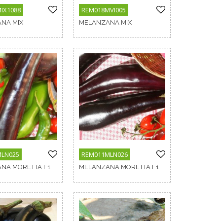
IX1088
REM018MVI005
NA MIX
MELANZANA MIX
MLN025
REM011MLN026
NA MORETTA F1
MELANZANA MORETTA F1