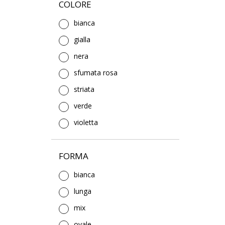
COLORE
bianca
gialla
nera
sfumata rosa
striata
verde
violetta
FORMA
bianca
lunga
mix
ovale