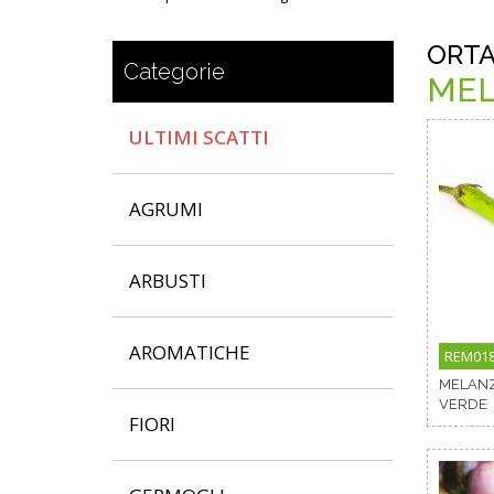
ORTA
Categorie
ME
ULTIMI SCATTI
AGRUMI
ARBUSTI
AROMATICHE
REM01
MELAN
VERDE
FIORI