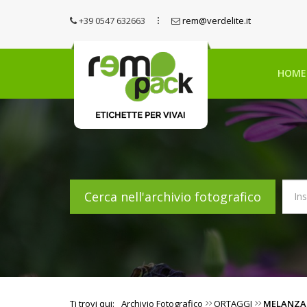
+39 0547 632663
rem@verdelite.it
HOME
Cerca nell'archivio fotografico
Ti trovi qui:
Archivio Fotografico
ORTAGGI
MELANZA