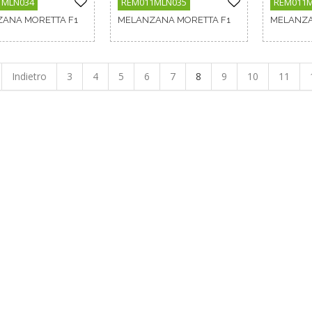
1MLN034
REM011MLN035
REM011
ANA MORETTA F1
MELANZANA MORETTA F1
MELANZA
Indietro
3
4
5
6
7
8
9
10
11