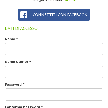
Hai già un account?
Accedi
CONNETTITI CON FACEBOOK
DATI DI ACCESSO
Nome
*
Nome utente
*
Password
*
Conferma password
*